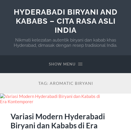
HYDERABADI BIRYANI AND
KABABS – CITA RASA ASLI
INDIA
Nikmati kelezatan autentik biryani dan kabab khas
Hyderabad, dimasak dengan resep tradisional India.
SHOW MENU
TAG:
AROMATIC BIRYANI
Variasi Modern Hyderabadi
Biryani dan Kababs di Era