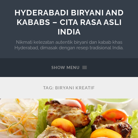
HYDERABADI BIRYANI AND
KABABS – CITA RASA ASLI
INDIA
Nikmati kelezatan autentik biryani dan kabab khas
Hyderabad, dimasak dengan resep tradisional India.
SHOW MENU
TAG:
BIRYANI KREATIF