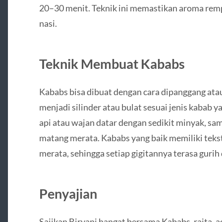
20–30 menit. Teknik ini memastikan aroma rem
nasi.
Teknik Membuat Kababs
Kababs bisa dibuat dengan cara dipanggang ata
menjadi silinder atau bulat sesuai jenis kabab y
api atau wajan datar dengan sedikit minyak, samb
matang merata. Kababs yang baik memiliki teks
merata, sehingga setiap gigitannya terasa gurih 
Penyajian
Sajikan Biryani hangat bersama Kababs, raita, ac