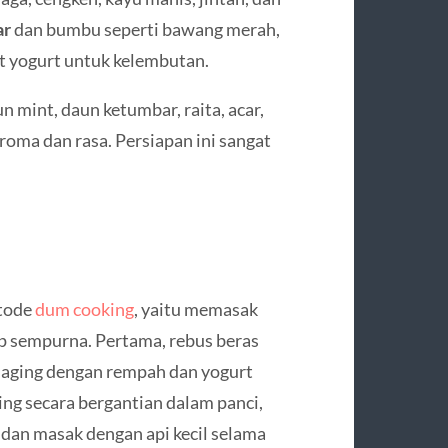
ar
dan bumbu seperti bawang merah,
it yogurt untuk kelembutan.
n mint, daun ketumbar, raita, acar,
oma dan rasa. Persiapan ini sangat
etode
dum cooking
, yaitu memasak
p sempurna. Pertama, rebus beras
daging dengan rempah dan yogurt
ing secara bergantian dalam panci,
 dan masak dengan api kecil selama