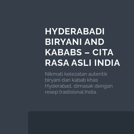
HYDERABADI
BIRYANI AND
KABABS – CITA
RASA ASLI INDIA
Nikmati kelezatan autentik
biryani dan kabab khas
Hyderabad, dimasak dengan
resep tradisional India.