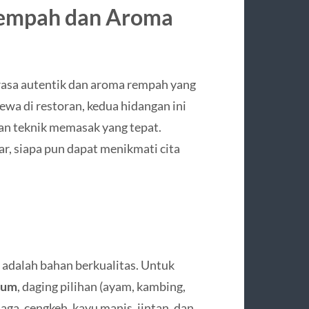
 Rempah dan Aroma
rasa autentik dan aroma rempah yang
ewa di restoran, kedua hidangan ini
an teknik memasak yang tepat.
r, siapa pun dapat menikmati cita
 adalah bahan berkualitas. Untuk
rum
, daging pilihan (ayam, kambing,
aga, cengkeh, kayu manis, jintan, dan