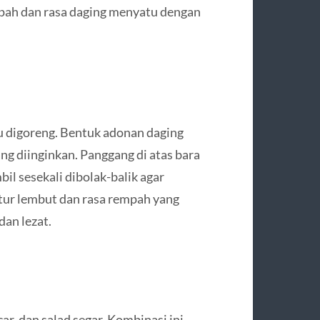
pah dan rasa daging menyatu dengan
u digoreng. Bentuk adonan daging
ang diinginkan. Panggang di atas bara
il sesekali dibolak-balik agar
tur lembut dan rasa rempah yang
dan lezat.
ar, dan salad segar. Kombinasi ini