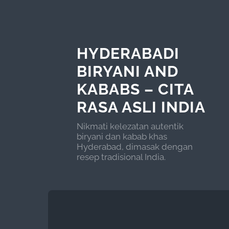
HYDERABADI
BIRYANI AND
KABABS – CITA
RASA ASLI INDIA
Nikmati kelezatan autentik
biryani dan kabab khas
Hyderabad, dimasak dengan
resep tradisional India.