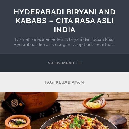
HYDERABADI BIRYANI AND
KABABS – CITA RASA ASLI
INDIA
Nikmati kelezatan autentik biryani dan kabab khas
Hyderabad, dimasak dengan resep tradisional India.
SHOW MENU
TAG:
KEBAB AYAM