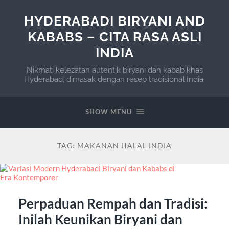
HYDERABADI BIRYANI AND
KABABS – CITA RASA ASLI
INDIA
Nikmati kelezatan autentik biryani dan kabab khas
Hyderabad, dimasak dengan resep tradisional India.
SHOW MENU
TAG:
MAKANAN HALAL INDIA
Perpaduan Rempah dan Tradisi:
Inilah Keunikan Biryani dan