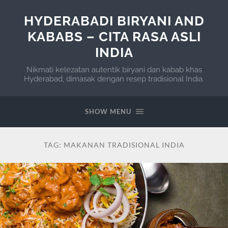
HYDERABADI BIRYANI AND
KABABS – CITA RASA ASLI
INDIA
Nikmati kelezatan autentik biryani dan kabab khas
Hyderabad, dimasak dengan resep tradisional India.
SHOW MENU
TAG:
MAKANAN TRADISIONAL INDIA