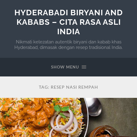
HYDERABADI BIRYANI AND
KABABS – CITA RASA ASLI
INDIA
Nikmati kelezatan autentik biryani dan kabab khas
Hyderabad, dimasak dengan resep tradisional India.
SHOW MENU
TAG:
RESEP NASI REMPAH