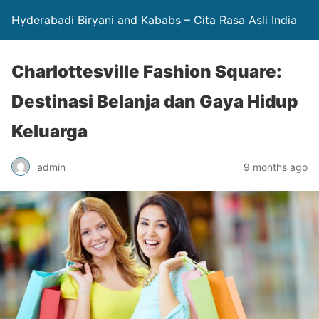
Hyderabadi Biryani and Kababs – Cita Rasa Asli India
Charlottesville Fashion Square:
Destinasi Belanja dan Gaya Hidup
Keluarga
admin
9 months ago