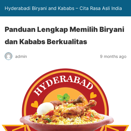
Hyderabadi Biryani and Kababs – Cita Rasa Asli India
Panduan Lengkap Memilih Biryani
dan Kababs Berkualitas
admin
9 months ago