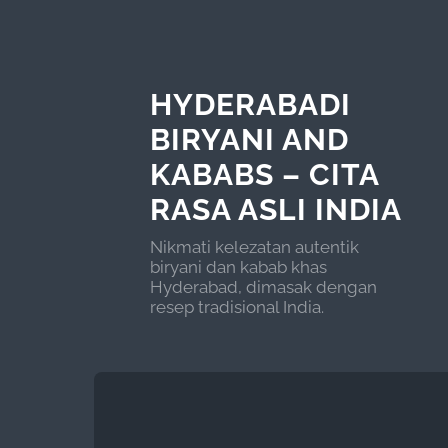
HYDERABADI
BIRYANI AND
KABABS – CITA
RASA ASLI INDIA
Nikmati kelezatan autentik
biryani dan kabab khas
Hyderabad, dimasak dengan
resep tradisional India.