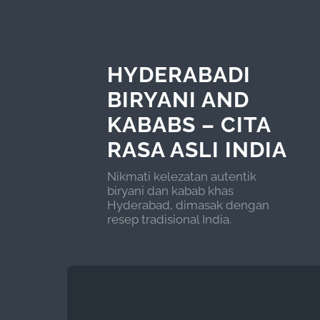
HYDERABADI
BIRYANI AND
KABABS – CITA
RASA ASLI INDIA
Nikmati kelezatan autentik
biryani dan kabab khas
Hyderabad, dimasak dengan
resep tradisional India.