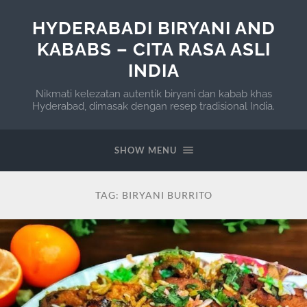
HYDERABADI BIRYANI AND
KABABS – CITA RASA ASLI
INDIA
Nikmati kelezatan autentik biryani dan kabab khas
Hyderabad, dimasak dengan resep tradisional India.
SHOW MENU
TAG:
BIRYANI BURRITO