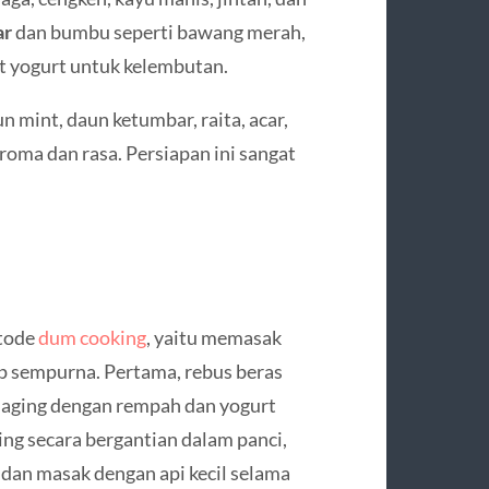
ar
dan bumbu seperti bawang merah,
it yogurt untuk kelembutan.
n mint, daun ketumbar, raita, acar,
oma dan rasa. Persiapan ini sangat
etode
dum cooking
, yaitu memasak
p sempurna. Pertama, rebus beras
daging dengan rempah dan yogurt
ing secara bergantian dalam panci,
 dan masak dengan api kecil selama