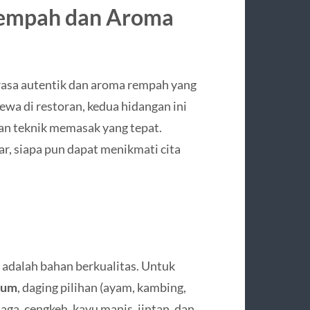
 Rempah dan Aroma
rasa autentik dan aroma rempah yang
ewa di restoran, kedua hidangan ini
an teknik memasak yang tepat.
r, siapa pun dapat menikmati cita
 adalah bahan berkualitas. Untuk
rum
, daging pilihan (ayam, kambing,
aga, cengkeh, kayu manis, jintan, dan