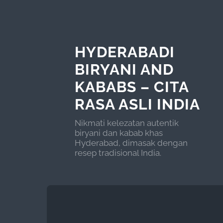
HYDERABADI
BIRYANI AND
KABABS – CITA
RASA ASLI INDIA
Nikmati kelezatan autentik
biryani dan kabab khas
Hyderabad, dimasak dengan
resep tradisional India.