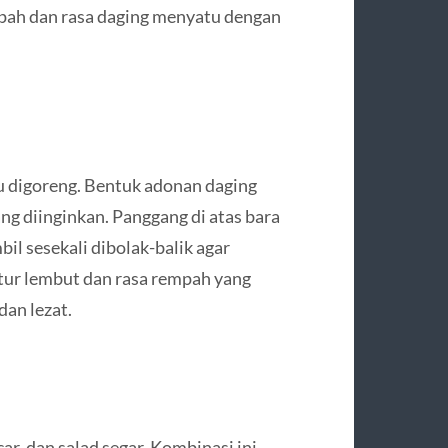
pah dan rasa daging menyatu dengan
u digoreng. Bentuk adonan daging
ang diinginkan. Panggang di atas bara
il sesekali dibolak-balik agar
tur lembut dan rasa rempah yang
dan lezat.
ar, dan salad segar. Kombinasi ini