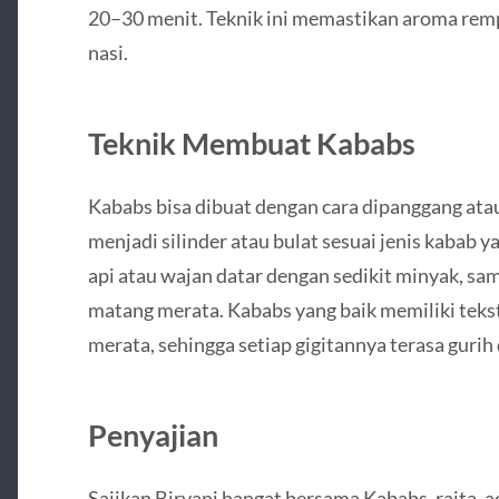
20–30 menit. Teknik ini memastikan aroma rem
nasi.
Teknik Membuat Kababs
Kababs bisa dibuat dengan cara dipanggang ata
menjadi silinder atau bulat sesuai jenis kabab y
api atau wajan datar dengan sedikit minyak, samb
matang merata. Kababs yang baik memiliki teks
merata, sehingga setiap gigitannya terasa gurih 
Penyajian
Sajikan Biryani hangat bersama Kababs, raita, ac