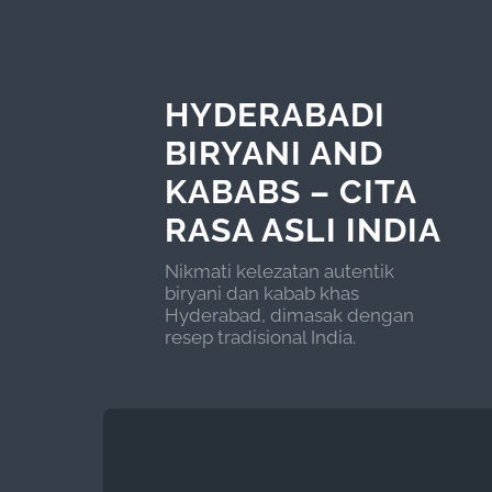
HYDERABADI
BIRYANI AND
KABABS – CITA
RASA ASLI INDIA
Nikmati kelezatan autentik
biryani dan kabab khas
Hyderabad, dimasak dengan
resep tradisional India.