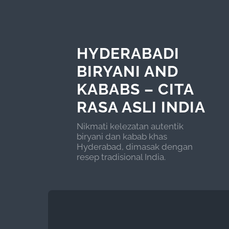
HYDERABADI
BIRYANI AND
KABABS – CITA
RASA ASLI INDIA
Nikmati kelezatan autentik
biryani dan kabab khas
Hyderabad, dimasak dengan
resep tradisional India.