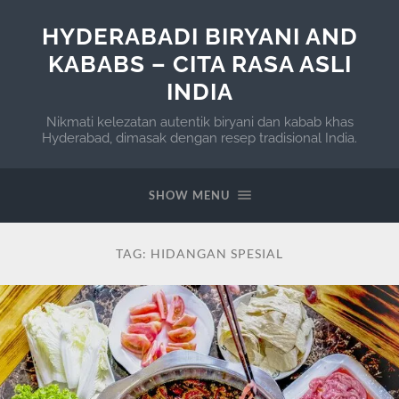
HYDERABADI BIRYANI AND
KABABS – CITA RASA ASLI
INDIA
Nikmati kelezatan autentik biryani dan kabab khas
Hyderabad, dimasak dengan resep tradisional India.
SHOW MENU
TAG:
HIDANGAN SPESIAL