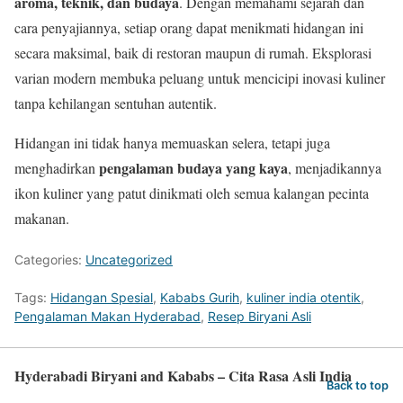
aroma, teknik, dan budaya
. Dengan memahami sejarah dan
cara penyajiannya, setiap orang dapat menikmati hidangan ini
secara maksimal, baik di restoran maupun di rumah. Eksplorasi
varian modern membuka peluang untuk mencicipi inovasi kuliner
tanpa kehilangan sentuhan autentik.
Hidangan ini tidak hanya memuaskan selera, tetapi juga
pengalaman budaya yang kaya
menghadirkan
, menjadikannya
ikon kuliner yang patut dinikmati oleh semua kalangan pecinta
makanan.
Categories:
Uncategorized
Tags:
Hidangan Spesial
,
Kababs Gurih
,
kuliner india otentik
,
Pengalaman Makan Hyderabad
,
Resep Biryani Asli
Hyderabadi Biryani and Kababs – Cita Rasa Asli India
Back to top