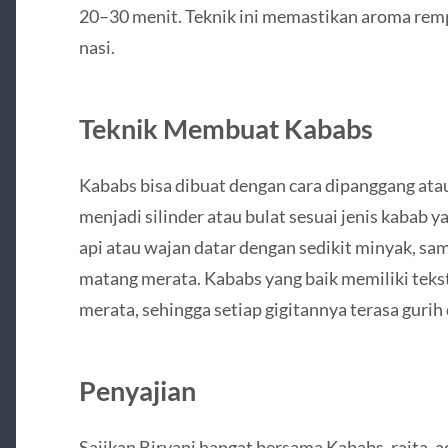
20–30 menit. Teknik ini memastikan aroma rem
nasi.
Teknik Membuat Kababs
Kababs bisa dibuat dengan cara dipanggang ata
menjadi silinder atau bulat sesuai jenis kabab y
api atau wajan datar dengan sedikit minyak, samb
matang merata. Kababs yang baik memiliki teks
merata, sehingga setiap gigitannya terasa gurih 
Penyajian
Sajikan Biryani hangat bersama Kababs, raita, ac