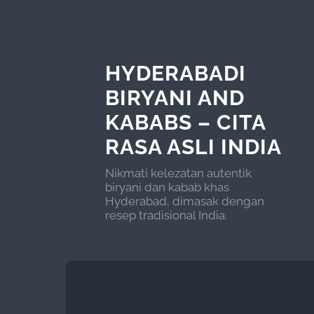
HYDERABADI
BIRYANI AND
KABABS – CITA
RASA ASLI INDIA
Nikmati kelezatan autentik
biryani dan kabab khas
Hyderabad, dimasak dengan
resep tradisional India.