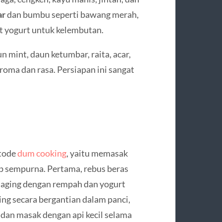
ar
dan bumbu seperti bawang merah,
it yogurt untuk kelembutan.
n mint, daun ketumbar, raita, acar,
oma dan rasa. Persiapan ini sangat
etode
dum cooking
, yaitu memasak
p sempurna. Pertama, rebus beras
daging dengan rempah dan yogurt
ing secara bergantian dalam panci,
 dan masak dengan api kecil selama