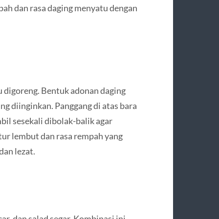
pah dan rasa daging menyatu dengan
u digoreng. Bentuk adonan daging
ang diinginkan. Panggang di atas bara
il sesekali dibolak-balik agar
tur lembut dan rasa rempah yang
dan lezat.
ar, dan salad segar. Kombinasi ini