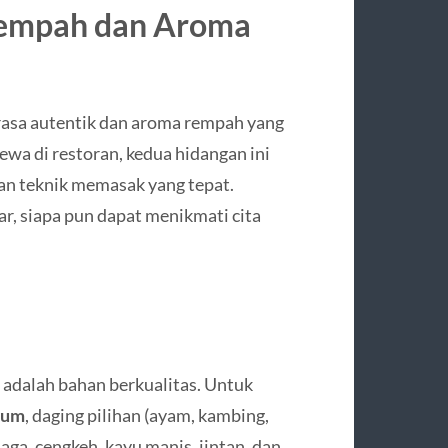
 Rempah dan Aroma
rasa autentik dan aroma rempah yang
ewa di restoran, kedua hidangan ini
an teknik memasak yang tepat.
r, siapa pun dapat menikmati cita
 adalah bahan berkualitas. Untuk
rum
, daging pilihan (ayam, kambing,
aga, cengkeh, kayu manis, jintan, dan