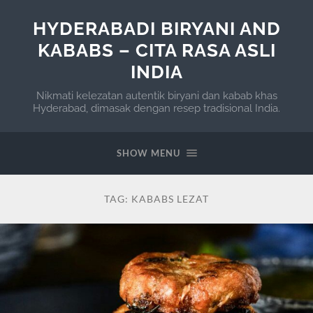
HYDERABADI BIRYANI AND
KABABS – CITA RASA ASLI
INDIA
Nikmati kelezatan autentik biryani dan kabab khas
Hyderabad, dimasak dengan resep tradisional India.
SHOW MENU
TAG:
KABABS LEZAT