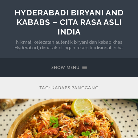
HYDERABADI BIRYANI AND
KABABS – CITA RASA ASLI
INDIA
Nikmati kelezatan autentik biryani dan kabab khas
Hyderabad, dimasak dengan resep tradisional India.
SHOW MENU
TAG:
KABABS PANGGANG