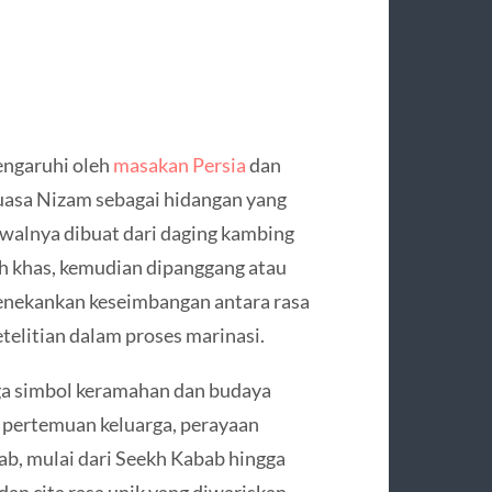
engaruhi oleh
masakan Persia
dan
uasa Nizam sebagai hidangan yang
awalnya dibuat dari daging kambing
h khas, kemudian dipanggang atau
menekankan keseimbangan antara rasa
telitian dalam proses marinasi.
uga simbol keramahan dan budaya
m pertemuan keluarga, perayaan
bab, mulai dari Seekh Kabab hingga
n cita rasa unik yang diwariskan