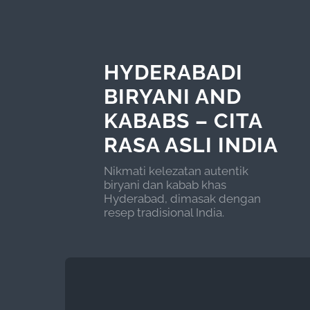
HYDERABADI
BIRYANI AND
KABABS – CITA
RASA ASLI INDIA
Nikmati kelezatan autentik
biryani dan kabab khas
Hyderabad, dimasak dengan
resep tradisional India.