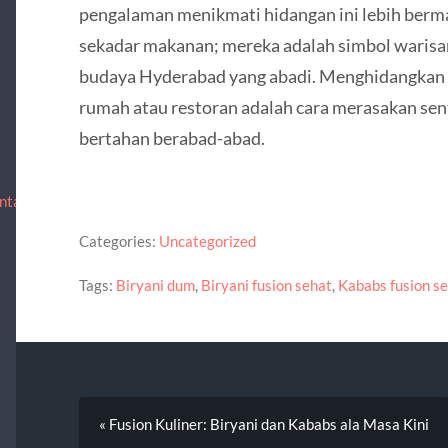
pengalaman menikmati hidangan ini lebih berma
sekadar makanan; mereka adalah simbol warisan, 
budaya Hyderabad yang abadi. Menghidangkan a
rumah atau restoran adalah cara merasakan sent
bertahan berabad-abad.
ntact
Categories:
Uncategorized
Tags:
Biryani dum
,
Biryani fusion sehat
,
Kababs fusion s
« Fusion Kuliner: Biryani dan Kababs ala Masa Kini