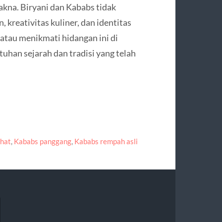
kna. Biryani dan Kababs tidak
kreativitas kuliner, dan identitas
tau menikmati hidangan ini di
uhan sejarah dan tradisi yang telah
ehat
,
Kababs panggang
,
Kababs rempah asli