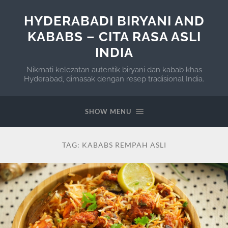
HYDERABADI BIRYANI AND
KABABS – CITA RASA ASLI
INDIA
Nikmati kelezatan autentik biryani dan kabab khas
Hyderabad, dimasak dengan resep tradisional India.
SHOW MENU
TAG:
KABABS REMPAH ASLI