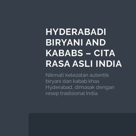
HYDERABADI
BIRYANI AND
KABABS – CITA
RASA ASLI INDIA
Nikmati kelezatan autentik
biryani dan kabab khas
Hyderabad, dimasak dengan
resep tradisional India.