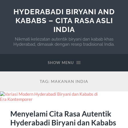
HYDERABADI BIRYANI AND
KABABS – CITA RASA ASLI
INDIA
Nikmati kelezatan autentik biryani dan kabab khas
Hyderabad, dimasak dengan resep tradisional India.
SHOW MENU
TAG:
MAKANAN INDIA
Menyelami Cita Rasa Autentik
Hyderabadi Biryani dan Kababs