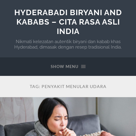
HYDERABADI BIRYANI AND
KABABS – CITA RASA ASLI
INDIA
Nikmati kelezatan autentik biryani dan kabab khas
Hyderabad, dimasak dengan resep tradisional India.
SHOW MENU
TAG:
PENYAKIT MENULAR UDARA