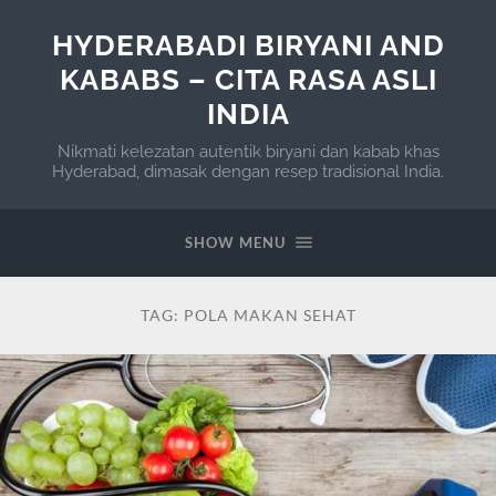
HYDERABADI BIRYANI AND
KABABS – CITA RASA ASLI
INDIA
Nikmati kelezatan autentik biryani dan kabab khas
Hyderabad, dimasak dengan resep tradisional India.
SHOW MENU
TAG:
POLA MAKAN SEHAT