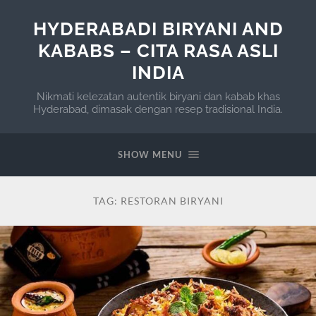
HYDERABADI BIRYANI AND
KABABS – CITA RASA ASLI
INDIA
Nikmati kelezatan autentik biryani dan kabab khas
Hyderabad, dimasak dengan resep tradisional India.
SHOW MENU
TAG:
RESTORAN BIRYANI