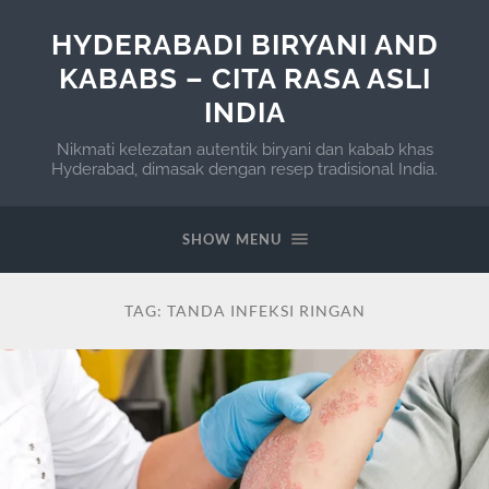
HYDERABADI BIRYANI AND
KABABS – CITA RASA ASLI
INDIA
Nikmati kelezatan autentik biryani dan kabab khas
Hyderabad, dimasak dengan resep tradisional India.
SHOW MENU
TAG:
TANDA INFEKSI RINGAN