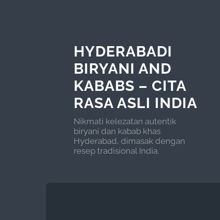
HYDERABADI
BIRYANI AND
KABABS – CITA
RASA ASLI INDIA
Nikmati kelezatan autentik
biryani dan kabab khas
Hyderabad, dimasak dengan
resep tradisional India.