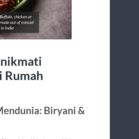
uffalo, chicken or
h made out of minced
in India
nikmati
di Rumah
endunia: Biryani &