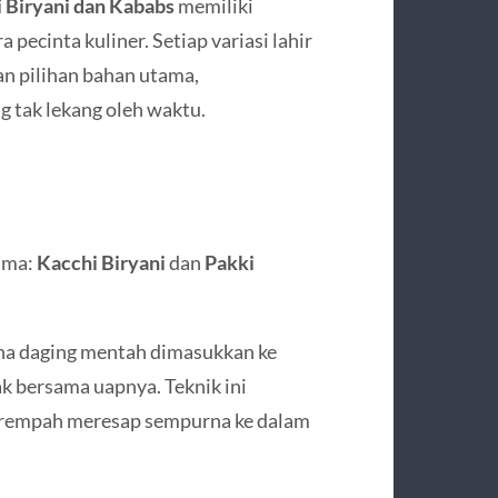
 Biryani dan Kababs
memiliki
pecinta kuliner. Setiap variasi lahir
an pilihan bahan utama,
 tak lekang oleh waktu.
tama:
Kacchi Biryani
dan
Pakki
ana daging mentah dimasukkan ke
k bersama uapnya. Teknik ini
 rempah meresap sempurna ke dalam