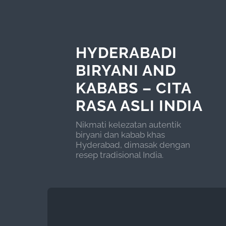
HYDERABADI
BIRYANI AND
KABABS – CITA
RASA ASLI INDIA
Nikmati kelezatan autentik
biryani dan kabab khas
Hyderabad, dimasak dengan
resep tradisional India.