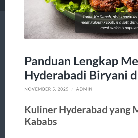
Tunde Ke Kabab, also known as B
meat galouti kebab, is a soft dis
meat which is popular 
Panduan Lengkap Me
Hyderabadi Biryani 
NOVEMBER 5, 2025
/
ADMIN
Kuliner Hyderabad yang M
Kababs