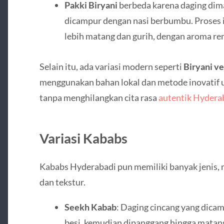
Pakki Biryani
berbeda karena daging dim
dicampur dengan nasi berbumbu. Proses i
lebih matang dan gurih, dengan aroma re
Selain itu, ada variasi modern seperti
Biryani v
menggunakan bahan lokal dan metode inovatif u
tanpa menghilangkan cita rasa
autentik Hydera
Variasi Kababs
Kababs Hyderabadi pun memiliki banyak jenis,
dan tekstur.
Seekh Kabab
: Daging cincang yang dica
besi, kemudian dipanggang hingga matan