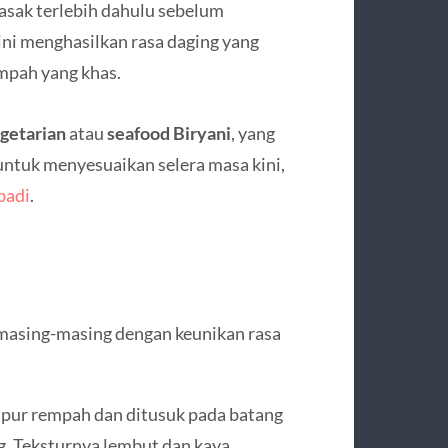
asak terlebih dahulu sebelum
ni menghasilkan rasa daging yang
mpah yang khas.
egetarian
atau
seafood Biryani
, yang
ntuk menyesuaikan selera masa kini,
badi
.
 masing-masing dengan keunikan rasa
mpur rempah dan ditusuk pada batang
g. Teksturnya lembut dan kaya