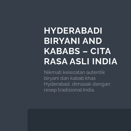
HYDERABADI
BIRYANI AND
KABABS – CITA
RASA ASLI INDIA
Nikmati kelezatan autentik
biryani dan kabab khas
Hyderabad, dimasak dengan
resep tradisional India.