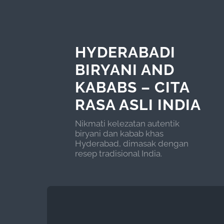
HYDERABADI
BIRYANI AND
KABABS – CITA
RASA ASLI INDIA
Nikmati kelezatan autentik
biryani dan kabab khas
Hyderabad, dimasak dengan
resep tradisional India.