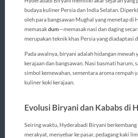
Hyderabadi Biryani memiliki akar sejarah yang 
budaya kuliner Persia dan India Selatan. Diperk
oleh para bangsawan Mughal yang menetap di 
memasak
dum
—memasak nasi dan daging secar
merupakan teknik khas Persia yang diadaptasi d
Pada awalnya, biryani adalah hidangan mewah y
kerajaan dan bangsawan. Nasi basmati harum, sa
simbol kemewahan, sementara aroma rempah y
kuliner koki kerajaan.
Evolusi Biryani dan Kababs di
Seiring waktu, Hyderabadi Biryani berkembang 
merakyat, menyebar ke pasar, pedagang kaki lim