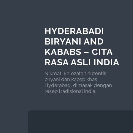
HYDERABADI
BIRYANI AND
KABABS – CITA
RASA ASLI INDIA
Nikmati kelezatan autentik
biryani dan kabab khas
Hyderabad, dimasak dengan
resep tradisional India.