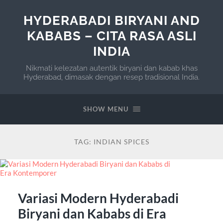
HYDERABADI BIRYANI AND
KABABS – CITA RASA ASLI
INDIA
Nikmati kelezatan autentik biryani dan kabab khas
Hyderabad, dimasak dengan resep tradisional India.
SHOW MENU
TAG:
INDIAN SPICES
Variasi Modern Hyderabadi
Biryani dan Kababs di Era