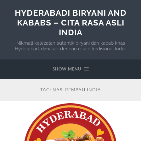
HYDERABADI BIRYANI AND
KABABS – CITA RASA ASLI
INDIA
Nikmati kelezatan autentik biryani dan kabab khas
Hyderabad, dimasak dengan resep tradisional India.
SHOW MENU
TAG:
NASI REMPAH INDIA