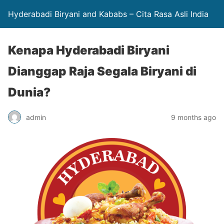
Hyderabadi Biryani and Kababs – Cita Rasa Asli India
Kenapa Hyderabadi Biryani
Dianggap Raja Segala Biryani di
Dunia?
admin
9 months ago