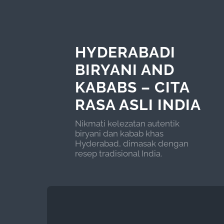
HYDERABADI
BIRYANI AND
KABABS – CITA
RASA ASLI INDIA
Nikmati kelezatan autentik
biryani dan kabab khas
Hyderabad, dimasak dengan
resep tradisional India.