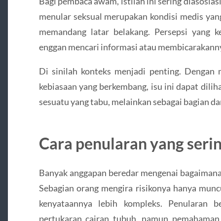
Bagi pembaca awam, istilah ini sering diasosia
menular seksual merupakan kondisi medis yang 
memandang latar belakang. Persepsi yang k
enggan mencari informasi atau membicarakanny
Di sinilah konteks menjadi penting. Dengan 
kebiasaan yang berkembang, isu ini dapat diliha
sesuatu yang tabu, melainkan sebagai bagian da
Cara penularan yang seri
Banyak anggapan beredar mengenai bagaimana 
Sebagian orang mengira risikonya hanya muncu
kenyataannya lebih kompleks. Penularan b
pertukaran cairan tubuh, namun pemahaman de