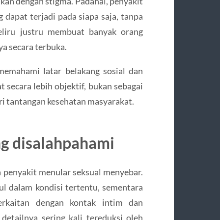
sikan dengan stigma. Padahal, penyakit
dapat terjadi pada siapa saja, tanpa
eliru justru membuat banyak orang
a secara terbuka.
memahami latar belakang sosial dan
t secara lebih objektif, bukan sebagai
ri tantangan kesehatan masyarakat.
ng disalahpahami
penyakit menular seksual menyebar.
l dalam kondisi tertentu, sementara
erkaitan dengan kontak intim dan
tailnya sering kali tereduksi oleh