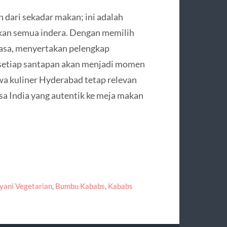
 dari sekadar makan; ini adalah
an semua indera. Dengan memilih
asa, menyertakan pelengkap
, setiap santapan akan menjadi momen
a kuliner Hyderabad tetap relevan
sa India yang autentik ke meja makan
yani Vegetarian
,
Bumbu Kababs
,
Kababs