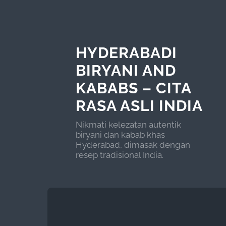
HYDERABADI
BIRYANI AND
KABABS – CITA
RASA ASLI INDIA
Nikmati kelezatan autentik
biryani dan kabab khas
Hyderabad, dimasak dengan
resep tradisional India.